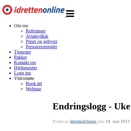
Veksle
navigasjon
Om oss
Referanser
Avtalevilkår
Priser og gebyrer
Personvernregler
Tjenester
Pakker
Kontakt oss
Hjelpesenter
Logg inn
Videomøte
Book tid
Webinar
Endringslogg - Uke
Postet av
IdrettenOnline
den
18. mai 2015