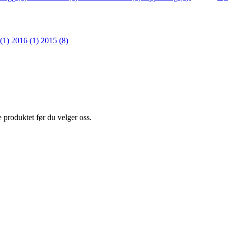
 (1)
2016 (1)
2015 (8)
e produktet før du velger oss.