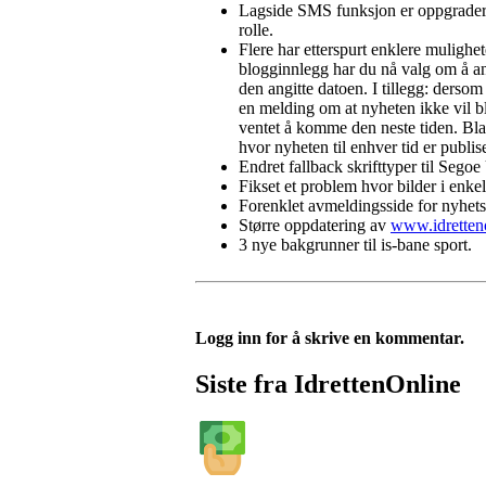
Lagside SMS funksjon er oppgradert 
rolle.
Flere har etterspurt enklere mulighet
blogginnlegg har du nå valg om å ang
den angitte datoen. I tillegg: dersom
en melding om at nyheten ikke vil bli
ventet å komme den neste tiden. Blan
hvor nyheten til enhver tid er publis
Endret fallback skrifttyper til Segoe 
Fikset et problem hvor bilder i enkel
Forenklet avmeldingsside for nyhets
Større oppdatering av
www.idretten
3 nye bakgrunner til is-bane sport.
Logg inn for å skrive en kommentar.
Siste fra IdrettenOnline