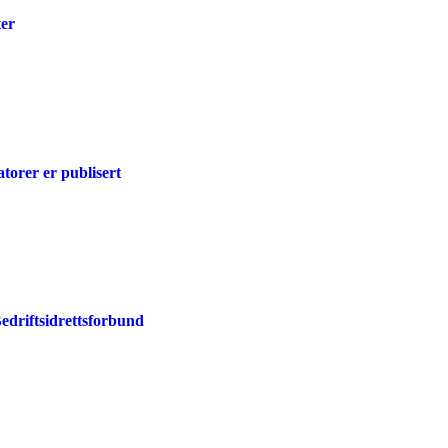
ter
atorer er publisert
edriftsidrettsforbund