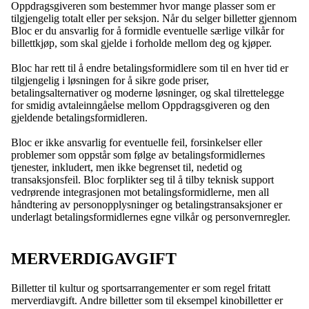
Oppdragsgiveren som bestemmer hvor mange plasser som er
tilgjengelig totalt eller per seksjon. Når du selger billetter gjennom
Bloc er du ansvarlig for å formidle eventuelle særlige vilkår for
billettkjøp, som skal gjelde i forholde mellom deg og kjøper.
Bloc har rett til å endre betalingsformidlere som til en hver tid er
tilgjengelig i løsningen for å sikre gode priser,
betalingsalternativer og moderne løsninger, og skal tilrettelegge
for smidig avtaleinngåelse mellom Oppdragsgiveren og den
gjeldende betalingsformidleren.
Bloc er ikke ansvarlig for eventuelle feil, forsinkelser eller
problemer som oppstår som følge av betalingsformidlernes
tjenester, inkludert, men ikke begrenset til, nedetid og
transaksjonsfeil. Bloc forplikter seg til å tilby teknisk support
vedrørende integrasjonen mot betalingsformidlerne, men all
håndtering av personopplysninger og betalingstransaksjoner er
underlagt betalingsformidlernes egne vilkår og personvernregler.
MERVERDIGAVGIFT
Billetter til kultur og sportsarrangementer er som regel fritatt
merverdiavgift. Andre billetter som til eksempel kinobilletter er