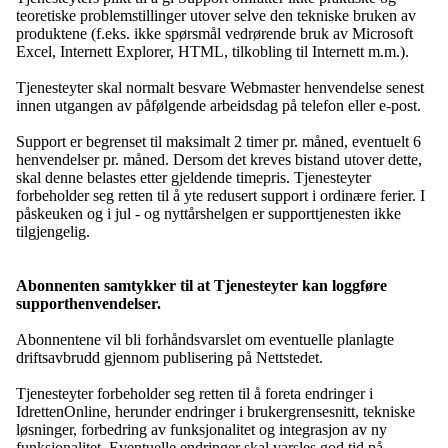
teoretiske problemstillinger utover selve den tekniske bruken av
produktene (f.eks. ikke spørsmål vedrørende bruk av Microsoft
Excel, Internett Explorer, HTML, tilkobling til Internett m.m.).
Tjenesteyter skal normalt besvare Webmaster henvendelse senest
innen utgangen av påfølgende arbeidsdag på telefon eller e-post.
Support er begrenset til maksimalt 2 timer pr. måned, eventuelt 6
henvendelser pr. måned. Dersom det kreves bistand utover dette,
skal denne belastes etter gjeldende timepris. Tjenesteyter
forbeholder seg retten til å yte redusert support i ordinære ferier. I
påskeuken og i jul - og nyttårshelgen er supporttjenesten ikke
tilgjengelig.
Abonnenten samtykker til at Tjenesteyter kan loggføre
supporthenvendelser.
Abonnentene vil bli forhåndsvarslet om eventuelle planlagte
driftsavbrudd gjennom publisering på Nettstedet.
Tjenesteyter forbeholder seg retten til å foreta endringer i
IdrettenOnline, herunder endringer i brukergrensesnitt, tekniske
løsninger, forbedring av funksjonalitet og integrasjon av ny
funksjonalitet. Eventuelle endringer skal varsles god tid på