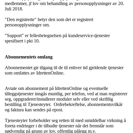
medlemmer, jf lov om behandling av personopplysninger av 20.
Juli 2018.
"Den registrerte" betyr den som det er registrert
personopplysninger om.
"Support" er fellesbetegnelsen på kundeservice-tjenester
spesifisert i pkt 10.
Abonnementets omfang
Abonnementet gir tilgang til de til enhver tid gjeldende tjenester
som omfattes av IdrettenOnline.
Avtale om abonnement på IdrettenOnline og eventuelle
tilleggstjenester inngås muntlig, per telefon, ved at man registrerer
seg, oppgraderer/installerer moduler selv eller ved skriftlig
bestilling til Tjenesteyter. Ordrebekreftelse, abonnementsvilkår
og faktura kan sendes på epost.
Tjenesteyter forbeholder seg retten til med umiddelbar virkning å
foreta endringer i de tilbudte tjenester når det fremstår som
nødvendig på grunn av lov, offentlig pålegg m.v.