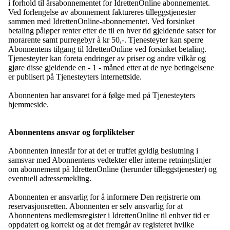
i forhold til årsabonnementet for IdrettenOnline abonnementet.
Ved forlengelse av abonnement faktureres tilleggstjenester
sammen med IdrettenOnline-abonnementet. Ved forsinket
betaling påløper renter etter de til en hver tid gjeldende satser for
morarente samt purregebyr à kr 50,-. Tjenesteyter kan sperre
Abonnentens tilgang til IdrettenOnline ved forsinket betaling.
Tjenesteyter kan foreta endringer av priser og andre vilkår og
gjøre disse gjeldende en - 1 - måned etter at de nye betingelsene
er publisert på Tjenesteyters internettside.
Abonnenten har ansvaret for å følge med på Tjenesteyters
hjemmeside.
Abonnentens ansvar og forpliktelser
Abonnenten innestår for at det er truffet gyldig beslutning i
samsvar med Abonnentens vedtekter eller interne retningslinjer
om abonnement på IdrettenOnline (herunder tilleggstjenester) og
eventuell adressemekling.
Abonnenten er ansvarlig for å informere Den registrerte om
reservasjonsretten. Abonnenten er selv ansvarlig for at
Abonnentens medlemsregister i IdrettenOnline til enhver tid er
oppdatert og korrekt og at det fremgår av registeret hvilke