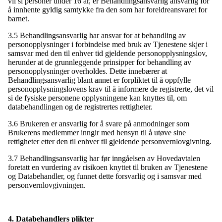
vil si personer under 16 år, er Behandlingsansvarlig ansvarlig for
å innhente gyldig samtykke fra den som har foreldreansvaret for
barnet.
3.5 Behandlingsansvarlig har ansvar for at behandling av
personopplysninger i forbindelse med bruk av Tjenestene skjer i
samsvar med den til enhver tid gjeldende personopplysningslov,
herunder at de grunnleggende prinsipper for behandling av
personopplysninger overholdes. Dette innebærer at
Behandlingsansvarlig blant annet er forpliktet til å oppfylle
personopplysningslovens krav til å informere de registrerte, det vil
si de fysiske personene opplysningene kan knyttes til, om
databehandlingen og de registrertes rettigheter.
3.6 Brukeren er ansvarlig for å svare på anmodninger som
Brukerens medlemmer inngir med hensyn til å utøve sine
rettigheter etter den til enhver til gjeldende personvernlovgivning.
3.7 Behandlingsansvarlig har før inngåelsen av Hovedavtalen
foretatt en vurdering av risikoen knyttet til bruken av Tjenestene
og Databehandler, og funnet dette forsvarlig og i samsvar med
personvernlovgivningen.
4. Databehandlers plikter