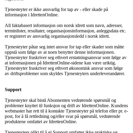
Tjenesteyter er ikke ansvarlig for tap av - eller skade på
informasjon i IdrettenOnline.
All faktabasert informasjon om norsk idrett som navn, adresser,
terminlister, resultater, organisasjonsinformasjon, anleggsdata etc.
er registrert av ansvarlig organisasjonsledd i norsk idrett.
Tjenesteyter påtar seg intet ansvar for tap eller skader som måtte
oppstå som følge av at noen benytter denne informasjonen.
Tjenesteyter fraskriver seg ethvert erstatningsansvar som følge av
at informasjonen på IdrettenOnline-sidene kan være uriktig.
Tjenesteyter fraskriver seg ethvert økonomisk ansvar som følge
av driftsproblemer som skyldes Tjenesteyters underleverandører.
Support
Tjenesteyter skal bistå Abonnenten vedrørende spørsmål og
problemer knyttet til funksjon og drift av IdrettenOnline. Kundens
webmaster har rett til å kontakte Tjenesteyter på telefon eller pr. e-
post, for å få rettledning og/eller svar på spørsmål, vedrørende
produktene omfattet av IdrettenOnline.
Tjenesteyters plikt til å gi Support omfatter ikke praktiske og