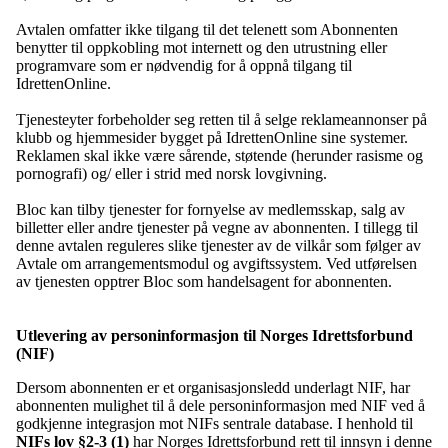
Avtalen omfatter ikke tilgang til det telenett som Abonnenten
benytter til oppkobling mot internett og den utrustning eller
programvare som er nødvendig for å oppnå tilgang til
IdrettenOnline.
Tjenesteyter forbeholder seg retten til å selge reklameannonser på
klubb og hjemmesider bygget på IdrettenOnline sine systemer.
Reklamen skal ikke være sårende, støtende (herunder rasisme og
pornografi) og/ eller i strid med norsk lovgivning.
Bloc kan tilby tjenester for fornyelse av medlemsskap, salg av
billetter eller andre tjenester på vegne av abonnenten. I tillegg til
denne avtalen reguleres slike tjenester av de vilkår som følger av
Avtale om arrangementsmodul og avgiftssystem. Ved utførelsen
av tjenesten opptrer Bloc som handelsagent for abonnenten.
Utlevering av personinformasjon til Norges Idrettsforbund
(NIF)
Dersom abonnenten er et organisasjonsledd underlagt NIF, har
abonnenten mulighet til å dele personinformasjon med NIF ved å
godkjenne integrasjon mot NIFs sentrale database. I henhold til
NIFs lov §2-3 (1)
har Norges Idrettsforbund rett til innsyn i denne