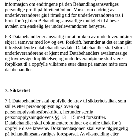
informasjon om endringene på den Behandlingsansvarliges
personlige profil på IdrettenOnline. Varsel om endring av
underleverandører gis i rimelig tid før underleverandøren tas i
bruk for å gi den Behandlingsansvarlige mulighet til å heve
avtalen om ønskelig før underleverandøren benyttes.
6.3 Databehandler er ansvarlig for at bruken av underleverandører
skjer i samsvar med lov og evt. forskrift, herunder at det er inngått
tilfredsstillende databehandleravtale. Databehandler skal sikre at
underleverandørene er kjent med Databehandlers avtalemessige
og lovmessige forpliktelser, og underleverandørene skal være
forpliktet til å oppfylle vilkårene etter disse på samme måte som
databehandler.
7. Sikkerhet
7.1 Databehandler skal oppfylle de krav til sikkerhetstiltak som
stilles etter personopplysningsloven og
personopplysningsforskriften, herunder særlig
personopplysningslovens §§ 13 – 15 med forskrifter.
Databehandler skal dokumentere rutiner og andre tiltak for å
oppfylle disse kravene. Dokumentasjonen skal være tilgjengelig
på behandlingsansvarliges forespørsel. Avviksmelding etter