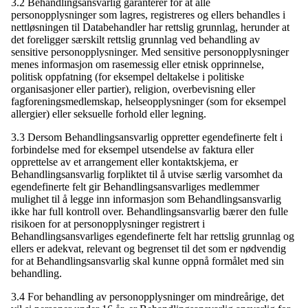
3.2 Behandlingsansvarlig garanterer for at alle
personopplysninger som lagres, registreres og ellers behandles i
nettløsningen til Databehandler har rettslig grunnlag, herunder at
det foreligger særskilt rettslig grunnlag ved behandling av
sensitive personopplysninger. Med sensitive personopplysninger
menes informasjon om rasemessig eller etnisk opprinnelse,
politisk oppfatning (for eksempel deltakelse i politiske
organisasjoner eller partier), religion, overbevisning eller
fagforeningsmedlemskap, helseopplysninger (som for eksempel
allergier) eller seksuelle forhold eller legning.
3.3 Dersom Behandlingsansvarlig oppretter egendefinerte felt i
forbindelse med for eksempel utsendelse av faktura eller
opprettelse av et arrangement eller kontaktskjema, er
Behandlingsansvarlig forpliktet til å utvise særlig varsomhet da
egendefinerte felt gir Behandlingsansvarliges medlemmer
mulighet til å legge inn informasjon som Behandlingsansvarlig
ikke har full kontroll over. Behandlingsansvarlig bærer den fulle
risikoen for at personopplysninger registrert i
Behandlingsansvarliges egendefinerte felt har rettslig grunnlag og
ellers er adekvat, relevant og begrenset til det som er nødvendig
for at Behandlingsansvarlig skal kunne oppnå formålet med sin
behandling.
3.4 For behandling av personopplysninger om mindreårige, det