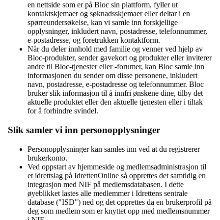
en nettside som er på Bloc sin plattform, fyller ut
kontaktskjemaer og søknadsskjemaer eller deltar i en
spørreundersøkelse, kan vi samle inn forskjellige
opplysninger, inkludert navn, postadresse, telefonnummer,
e-postadresse, og foretrukken kontaktform.
Når du deler innhold med familie og venner ved hjelp av
Bloc-produkter, sender gavekort og produkter eller inviterer
andre til Bloc-tjenester eller -forumer, kan Bloc samle inn
informasjonen du sender om disse personene, inkludert
navn, postadresse, e-postadresse og telefonnummer. Bloc
bruker slik informasjon til å innfri ønskene dine, tilby det
aktuelle produktet eller den aktuelle tjenesten eller i tiltak
for å forhindre svindel.
Slik samler vi inn personopplysninger
Personopplysninger kan samles inn ved at du registrerer
brukerkonto.
Ved oppstart av hjemmeside og medlemsadministrasjon til
et idrettslag på IdrettenOnline så opprettes det samtidig en
integrasjon med NIF på medlemsdatabasen. I dette
øyeblikket lastes alle medlemmer i Idrettens sentrale
database ("ISD") ned og det opprettes da en brukerprofil på
deg som medlem som er knyttet opp med medlemsnummer
i NIF.