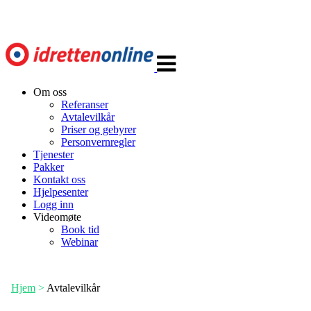
Veksle
navigasjon
Om oss
Referanser
Avtalevilkår
Priser og gebyrer
Personvernregler
Tjenester
Pakker
Kontakt oss
Hjelpesenter
Logg inn
Videomøte
Book tid
Webinar
Hjem
>
Avtalevilkår