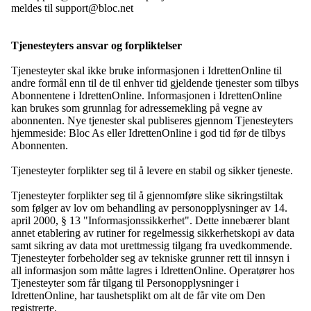
meldes til support@bloc.net
Tjenesteyters ansvar og forpliktelser
Tjenesteyter skal ikke bruke informasjonen i IdrettenOnline til
andre formål enn til de til enhver tid gjeldende tjenester som tilbys
Abonnentene i IdrettenOnline. Informasjonen i IdrettenOnline
kan brukes som grunnlag for adressemekling på vegne av
abonnenten. Nye tjenester skal publiseres gjennom Tjenesteyters
hjemmeside: Bloc As eller IdrettenOnline i god tid før de tilbys
Abonnenten.
Tjenesteyter forplikter seg til å levere en stabil og sikker tjeneste.
Tjenesteyter forplikter seg til å gjennomføre slike sikringstiltak
som følger av lov om behandling av personopplysninger av 14.
april 2000, § 13 "Informasjonssikkerhet". Dette innebærer blant
annet etablering av rutiner for regelmessig sikkerhetskopi av data
samt sikring av data mot urettmessig tilgang fra uvedkommende.
Tjenesteyter forbeholder seg av tekniske grunner rett til innsyn i
all informasjon som måtte lagres i IdrettenOnline. Operatører hos
Tjenesteyter som får tilgang til Personopplysninger i
IdrettenOnline, har taushetsplikt om alt de får vite om Den
registrerte.