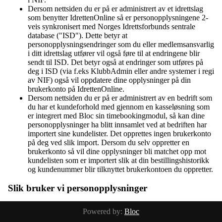
Dersom nettsiden du er på er administrert av et idrettslag
som benytter IdrettenOnline så er personopplysningene 2-
veis synkronisert med Norges Idrettsforbunds sentrale
database ("ISD"). Dette betyr at
personopplysningsendringer som du eller medlemsansvarlig
i ditt idrettslag utfører vil også føre til at endringene blir
sendt til ISD. Det betyr også at endringer som utføres på
deg i ISD (via f.eks KlubbAdmin eller andre systemer i regi
av NIF) også vil oppdatere dine opplysninger på din
brukerkonto på IdrettenOnline.
Dersom nettsiden du er på er administrert av en bedrift som
du har et kundeforhold med gjennom en kasseløsning som
er integrert med Bloc sin timebookingmodul, så kan dine
personopplysninger ha blitt innsamlet ved at bedriften har
importert sine kundelister. Det opprettes ingen brukerkonto
på deg ved slik import. Dersom du selv oppretter en
brukerkonto så vil dine opplysninger bli matchet opp mot
kundelisten som er importert slik at din bestillingshistorikk
og kundenummer blir tilknyttet brukerkontoen du oppretter.
Slik bruker vi personopplysninger
Personopplysninger som vi samler inn, gir oss muligheten
Powered by:
Bloc
til å holde deg oppdatert om nye produktlanseringer,