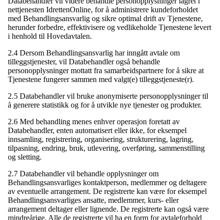
Databehandler vil videre behandle personopplysninger lagret i
nettjenesten IdrettenOnline, for å administrere kundeforholdet
med Behandlingsansvarlig og sikre optimal drift av Tjenestene,
herunder forbedre, effektivisere og vedlikeholde Tjenestene levert
i henhold til Hovedavtalen.
2.4 Dersom Behandlingsansvarlig har inngått avtale om
tilleggstjenester, vil Databehandler også behandle
personopplysninger mottatt fra samarbeidspartnere for å sikre at
Tjenestene fungerer sammen med valgt(e) tilleggstjeneste(r).
2.5 Databehandler vil bruke anonymiserte personopplysninger til
å generere statistikk og for å utvikle nye tjenester og produkter.
2.6 Med behandling menes enhver operasjon foretatt av
Databehandler, enten automatisert eller ikke, for eksempel
innsamling, registrering, organisering, strukturering, lagring,
tilpasning, endring, bruk, utlevering, overføring, sammenstilling
og sletting.
2.7 Databehandler vil behandle opplysninger om
Behandlingsansvarliges kontaktperson, medlemmer og deltagere
av eventuelle arrangement. De registrerte kan være for eksempel
Behandlingsansvarliges ansatte, medlemmer, kurs- eller
arrangement deltager eller lignende. De registrerte kan også være
mindreårige. Alle de registrerte vil ha en form for avtaleforhold