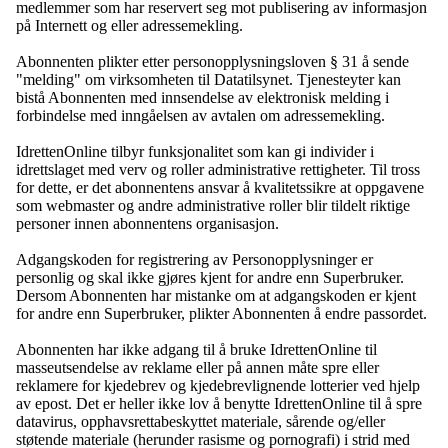
medlemmer som har reservert seg mot publisering av informasjon
på Internett og eller adressemekling.
Abonnenten plikter etter personopplysningsloven § 31 å sende
"melding" om virksomheten til Datatilsynet. Tjenesteyter kan
bistå Abonnenten med innsendelse av elektronisk melding i
forbindelse med inngåelsen av avtalen om adressemekling.
IdrettenOnline tilbyr funksjonalitet som kan gi individer i
idrettslaget med verv og roller administrative rettigheter. Til tross
for dette, er det abonnentens ansvar å kvalitetssikre at oppgavene
som webmaster og andre administrative roller blir tildelt riktige
personer innen abonnentens organisasjon.
Adgangskoden for registrering av Personopplysninger er
personlig og skal ikke gjøres kjent for andre enn Superbruker.
Dersom Abonnenten har mistanke om at adgangskoden er kjent
for andre enn Superbruker, plikter Abonnenten å endre passordet.
Abonnenten har ikke adgang til å bruke IdrettenOnline til
masseutsendelse av reklame eller på annen måte spre eller
reklamere for kjedebrev og kjedebrevlignende lotterier ved hjelp
av epost. Det er heller ikke lov å benytte IdrettenOnline til å spre
datavirus, opphavsrettabeskyttet materiale, sårende og/eller
støtende materiale (herunder rasisme og pornografi) i strid med