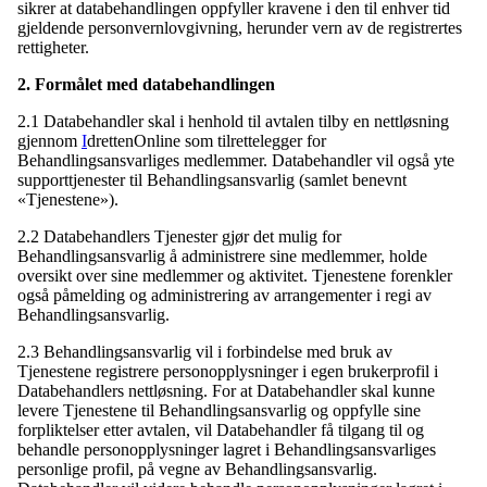
sikrer at databehandlingen oppfyller kravene i den til enhver tid
gjeldende personvernlovgivning, herunder vern av de registrertes
rettigheter.
2. Formålet med databehandlingen
2.1 Databehandler skal i henhold til avtalen tilby en nettløsning
gjennom
I
drettenOnline som tilrettelegger for
Behandlingsansvarliges medlemmer. Databehandler vil også yte
supporttjenester til Behandlingsansvarlig (samlet benevnt
«Tjenestene»).
2.2 Databehandlers Tjenester gjør det mulig for
Behandlingsansvarlig å administrere sine medlemmer, holde
oversikt over sine medlemmer og aktivitet. Tjenestene forenkler
også påmelding og administrering av arrangementer i regi av
Behandlingsansvarlig.
2.3 Behandlingsansvarlig vil i forbindelse med bruk av
Tjenestene registrere personopplysninger i egen brukerprofil i
Databehandlers nettløsning. For at Databehandler skal kunne
levere Tjenestene til Behandlingsansvarlig og oppfylle sine
forpliktelser etter avtalen, vil Databehandler få tilgang til og
behandle personopplysninger lagret i Behandlingsansvarliges
personlige profil, på vegne av Behandlingsansvarlig.