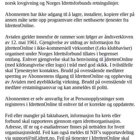
norsk lovgivning og Norges Idrettsforbunds retningslinjer.
Abonnenten har ikke adgang til å lagre, installere, kopiere eller på
annen måte sette opp programvare eller nettbaserte tjenester fra
IdrettenOnline.
Avtalen gjelder innenfor de rammer som følger av åndsverkloven
av 12. mai 1961. Gjengivelse av utdrag av informasjon fra
i
drettenOnline i ikke-kommersiell virksomhet (f.eks klubbaviser)
organisert under Norges Idrettsforbund tillates i begrenset
omfang. Enhver gjengivelse skal ha henvisning til
I
drettenOnline
(med kildeangivelse eller logo) i tråd med god skikk. I tvilstilfelle
skal Tjenesteyter kontaktes. Brudd på ovenstående medfører
sperring av Abonnentens tilgang til IdrettenOnline og oppheving
av Avtalen med øyeblikkelig virkning. Brudd på ovenstående vil
medføre erstatningsansvar og kan anmeldes til politi.
Abonnenten er selv ansvarlig for at Personopplysninger som
registreres i IdrettenOnline til enhver tid er korrekte og oppdaterte.
Feil eller mangler på faktabasert, informasjon fra krets eller
forbund skal rapporteres gjennom egen idrettsorganisasjon.
Adresse, tlf nr og e-mailadresser finnes på nettsiden for hvert
organisasjonsledd. Feil kan også meldes til NIF's supportavdeling
via support@nif.idrett.no. Feil på tjenester i IdrettenOnline skal