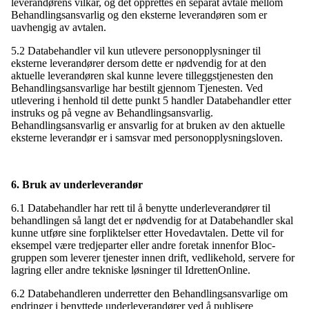
leverandørens vilkår, og det opprettes en separat avtale mellom
Behandlingsansvarlig og den eksterne leverandøren som er
uavhengig av avtalen.
5.2 Databehandler vil kun utlevere personopplysninger til
eksterne leverandører dersom dette er nødvendig for at den
aktuelle leverandøren skal kunne levere tilleggstjenesten den
Behandlingsansvarlige har bestilt gjennom Tjenesten. Ved
utlevering i henhold til dette punkt 5 handler Databehandler etter
instruks og på vegne av Behandlingsansvarlig.
Behandlingsansvarlig er ansvarlig for at bruken av den aktuelle
eksterne leverandør er i samsvar med personopplysningsloven.
6. Bruk av underleverandør
6.1 Databehandler har rett til å benytte underleverandører til
behandlingen så langt det er nødvendig for at Databehandler skal
kunne utføre sine forpliktelser etter Hovedavtalen. Dette vil for
eksempel være tredjeparter eller andre foretak innenfor Bloc-
gruppen som leverer tjenester innen drift, vedlikehold, servere for
lagring eller andre tekniske løsninger til IdrettenOnline.
6.2 Databehandleren underretter den Behandlingsansvarlige om
endringer i benyttede underleverandører ved å publisere