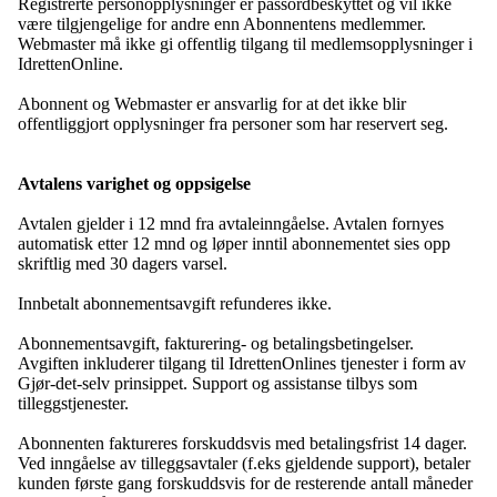
Registrerte personopplysninger er passordbeskyttet og vil ikke
være tilgjengelige for andre enn Abonnentens medlemmer.
Webmaster må ikke gi offentlig tilgang til medlemsopplysninger i
IdrettenOnline.
Abonnent og Webmaster er ansvarlig for at det ikke blir
offentliggjort opplysninger fra personer som har reservert seg.
Avtalens varighet og oppsigelse
Avtalen gjelder i 12 mnd fra avtaleinngåelse. Avtalen fornyes
automatisk etter 12 mnd og løper inntil abonnementet sies opp
skriftlig med 30 dagers varsel.
Innbetalt abonnementsavgift refunderes ikke.
Abonnementsavgift, fakturering- og betalingsbetingelser.
Avgiften inkluderer tilgang til IdrettenOnlines tjenester i form av
Gjør-det-selv prinsippet. Support og assistanse tilbys som
tilleggstjenester.
Abonnenten faktureres forskuddsvis med betalingsfrist 14 dager.
Ved inngåelse av tilleggsavtaler (f.eks gjeldende support), betaler
kunden første gang forskuddsvis for de resterende antall måneder