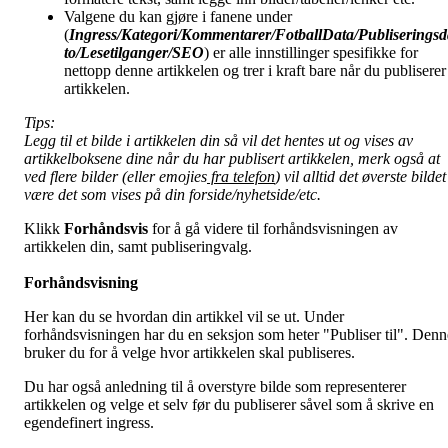
Valgene du kan gjøre i fanene under
(
Ingress/Kategori/Kommentarer/FotballData/Publiseringsd
to/Lesetilganger/
SEO
) er alle innstillinger spesifikke for
nettopp denne artikkelen og trer i kraft bare når du publiserer
artikkelen.
Tips:
Legg til et bilde i artikkelen din så vil det hentes ut og vises av
artikkelboksene dine når du har publisert artikkelen, merk også at
ved flere bilder (eller emojies
fra telefon
) vil alltid det øverste bildet
være det som vises på din forside/nyhetside/etc.
Klikk
Forhåndsvis
for å gå videre til forhåndsvisningen av
artikkelen din, samt publiseringvalg.
Forhåndsvisning
Her kan du se hvordan din artikkel vil se ut. Under
forhåndsvisningen har du en seksjon som heter "Publiser til". Denn
bruker du for å velge hvor artikkelen skal publiseres.
Du har også anledning til å overstyre bilde som representerer
artikkelen og velge et selv før du publiserer såvel som å skrive en
egendefinert ingress.