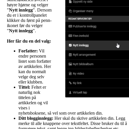
høyre hjørne og velger
"
Nytt innlegg
". Dersom
du er i kontrollpanelet
klikker du først på penn-
ikonet før du velger
"
Nytt innlegg
".
Her får du en del valg
:
Forfatter:
Vil
endre personen
listet som forfatter
av artikkelen. Her
kan du normalt
velge deg selv
eller klubben.
Tittel:
Feltet er
naturlig nok
tittelen på
artikkelen og vil
vises i
nyhetsboksene, så vel som over artikkelen din.
Ditt blogginnlegg:
Her skal du skrive artikkelen din. Legg
merke til alle knappene over tekstfeltet. Disse bruker du til å
formatere tekst, samt legge inn bilder/tabeller/lenker etc.