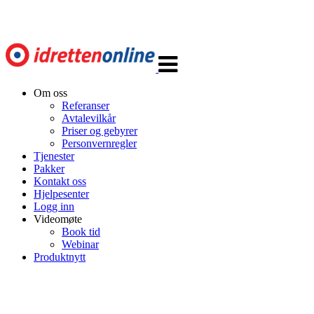
Veksle
navigasjon
Om oss
Referanser
Avtalevilkår
Priser og gebyrer
Personvernregler
Tjenester
Pakker
Kontakt oss
Hjelpesenter
Logg inn
Videomøte
Book tid
Webinar
Produktnytt