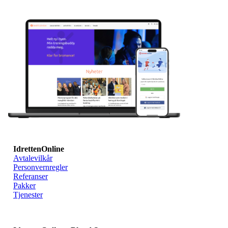
IdrettenOnline
Avtalevilkår
Personvernregler
Referanser
Pakker
Tjenester