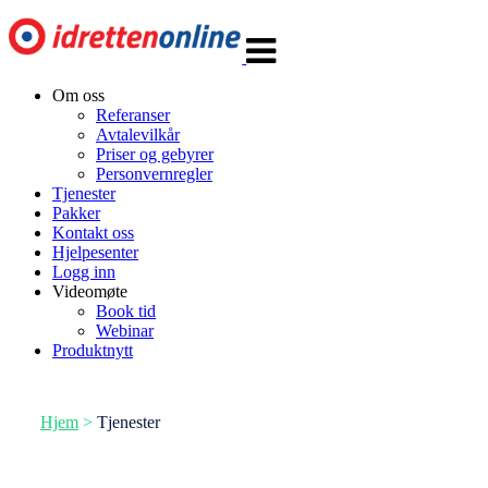
Veksle
navigasjon
Om oss
Referanser
Avtalevilkår
Priser og gebyrer
Personvernregler
Tjenester
Pakker
Kontakt oss
Hjelpesenter
Logg inn
Videomøte
Book tid
Webinar
Produktnytt
Hjem
>
Tjenester