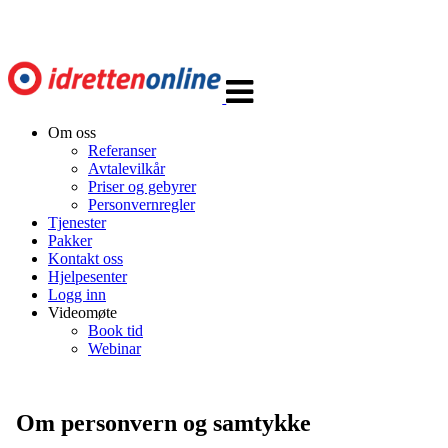
Veksle
navigasjon
Om oss
Referanser
Avtalevilkår
Priser og gebyrer
Personvernregler
Tjenester
Pakker
Kontakt oss
Hjelpesenter
Logg inn
Videomøte
Book tid
Webinar
Om personvern og samtykke