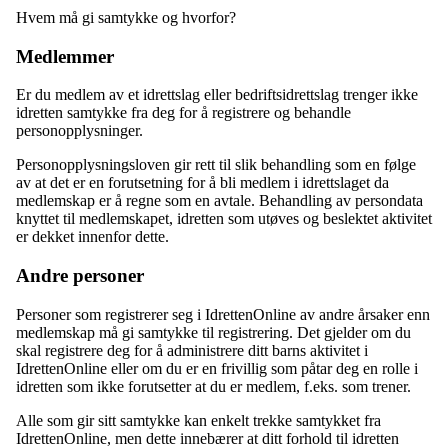
Hvem må gi samtykke og hvorfor?
Medlemmer
Er du medlem av et idrettslag eller bedriftsidrettslag trenger ikke
idretten samtykke fra deg for å registrere og behandle
personopplysninger.
Personopplysningsloven gir rett til slik behandling som en følge
av at det er en forutsetning for å bli medlem i idrettslaget da
medlemskap er å regne som en avtale. Behandling av persondata
knyttet til medlemskapet, idretten som utøves og beslektet aktivitet
er dekket innenfor dette.
Andre personer
Personer som registrerer seg i IdrettenOnline av andre årsaker enn
medlemskap må gi samtykke til registrering. Det gjelder om du
skal registrere deg for å administrere ditt barns aktivitet i
IdrettenOnline eller om du er en frivillig som påtar deg en rolle i
idretten som ikke forutsetter at du er medlem, f.eks. som trener.
Alle som gir sitt samtykke kan enkelt trekke samtykket fra
IdrettenOnline, men dette innebærer at ditt forhold til idretten