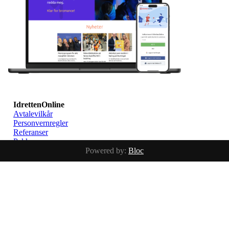
IdrettenOnline
Avtalevilkår
Personvernregler
Referanser
Pakker
Powered by:
Bloc
Tjenester
IdrettenOnline - Bloc AS
Org.nr 988 820 768
support@idrettenonline.no
+47 23 65 10 30