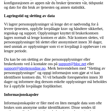
konfigurasjonen av appen når du bruker tjenesten vår, tidspunkt
og dato for din bruk av tjenesten og annen statistikk.
Lagringstid og sletting av data
Vi lagrer personopplysninger så lenge det er nødvendig for å
levere tjenesten, oppfylle lovpålagte krav og håndtere sikkerhet,
regnskap og support. Opplysninger knyttet til brukerkontoen
lagres normalt så lenge kontoen er aktiv. Når kontoen slettes, vil
personopplysninger bli slettet eller anonymisert innen 30 dager,
med unntak av opplysninger som vi er lovpålagt å oppbevare i en
lengre periode.
Du kan be om sletting av dine personopplysninger eller
brukerkonto ved å kontakte oss på
support@bloc.net
eller
support@idrettenonline.no
. Merk henvendelsen med "Sletting av
personopplysninger" og oppgi informasjon som gjør at vi kan
identifisere kontoen din. Vi vil behandle forespørselen innen 30
dager og informere deg dersom enkelte opplysninger må beholdes
for å oppfylle lovpålagte forpliktelser.
Informasjonskapsler
Informasjonskapsler er filer med en liten mengde data som ofte
brukes som anonyme unike identifikatorer. Disse sendes til