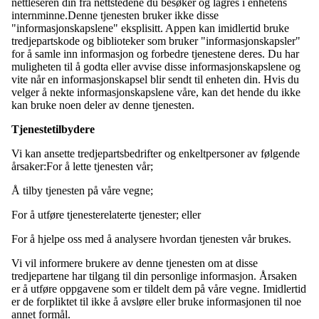
nettleseren din fra nettstedene du besøker og lagres i enhetens
internminne.Denne tjenesten bruker ikke disse
"informasjonskapslene" eksplisitt. Appen kan imidlertid bruke
tredjepartskode og biblioteker som bruker "informasjonskapsler"
for å samle inn informasjon og forbedre tjenestene deres. Du har
muligheten til å godta eller avvise disse informasjonskapslene og
vite når en informasjonskapsel blir sendt til enheten din. Hvis du
velger å nekte informasjonskapslene våre, kan det hende du ikke
kan bruke noen deler av denne tjenesten.
Tjenestetilbydere
Vi kan ansette tredjepartsbedrifter og enkeltpersoner av følgende
årsaker:For å lette tjenesten vår;
Å tilby tjenesten på våre vegne;
For å utføre tjenesterelaterte tjenester; eller
For å hjelpe oss med å analysere hvordan tjenesten vår brukes.
Vi vil informere brukere av denne tjenesten om at disse
tredjepartene har tilgang til din personlige informasjon. Årsaken
er å utføre oppgavene som er tildelt dem på våre vegne. Imidlertid
er de forpliktet til ikke å avsløre eller bruke informasjonen til noe
annet formål.