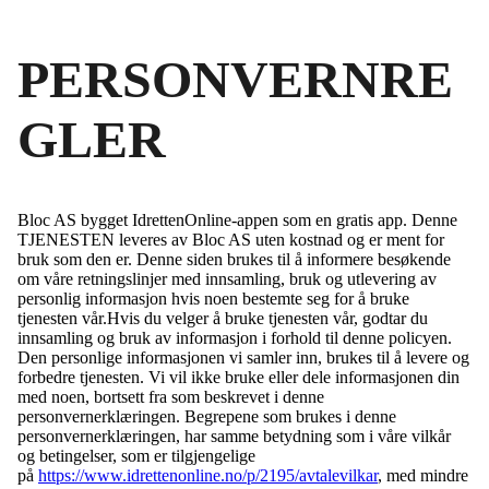
PERSONVERNRE
GLER
Bloc AS bygget IdrettenOnline-appen som en gratis app. Denne
TJENESTEN leveres av Bloc AS uten kostnad og er ment for
bruk som den er. Denne siden brukes til å informere besøkende
om våre retningslinjer med innsamling, bruk og utlevering av
personlig informasjon hvis noen bestemte seg for å bruke
tjenesten vår.Hvis du velger å bruke tjenesten vår, godtar du
innsamling og bruk av informasjon i forhold til denne policyen.
Den personlige informasjonen vi samler inn, brukes til å levere og
forbedre tjenesten. Vi vil ikke bruke eller dele informasjonen din
med noen, bortsett fra som beskrevet i denne
personvernerklæringen. Begrepene som brukes i denne
personvernerklæringen, har samme betydning som i våre vilkår
og betingelser, som er tilgjengelige
på
https://www.idrettenonline.no/p/2195/avtalevilkar
, med mindre