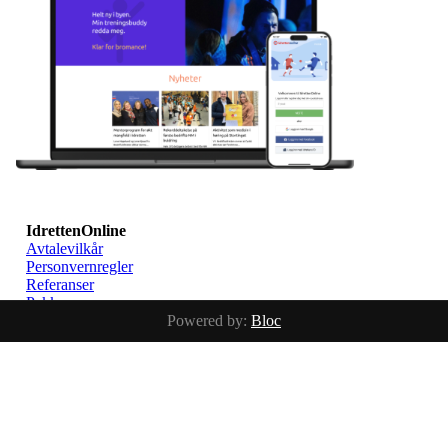
IdrettenOnline
Avtalevilkår
Personvernregler
Referanser
Pakker
Powered by:
Bloc
Tjenester
IdrettenOnline - Bloc AS
Org.nr 988 820 768
support@idrettenonline.no