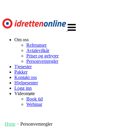
Veksle
navigasjon
Om oss
Referanser
Avtalevilkår
Priser og gebyrer
Personvernregler
Tjenester
Pakker
Kontakt oss
Hjelpesenter
Logg inn
Videomøte
Book tid
Webinar
Hjem
>
Personvernregler