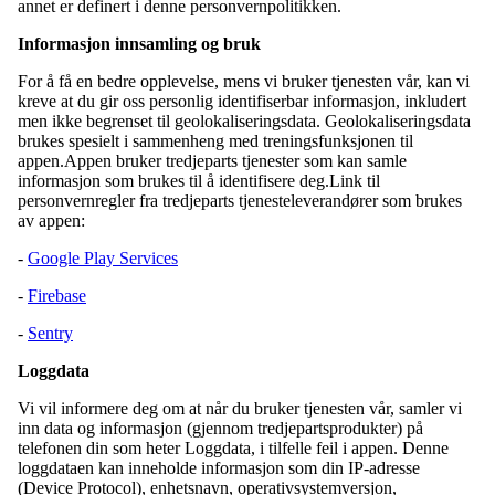
annet er definert i denne personvernpolitikken.
Informasjon innsamling og bruk
For å få en bedre opplevelse, mens vi bruker tjenesten vår, kan vi
kreve at du gir oss personlig identifiserbar informasjon, inkludert
men ikke begrenset til geolokaliseringsdata. Geolokaliseringsdata
brukes spesielt i sammenheng med treningsfunksjonen til
appen.Appen bruker tredjeparts tjenester som kan samle
informasjon som brukes til å identifisere deg.Link til
personvernregler fra tredjeparts tjenesteleverandører som brukes
av appen:
-
Google Play Services
-
Firebase
-
Sentry
Loggdata
Vi vil informere deg om at når du bruker tjenesten vår, samler vi
inn data og informasjon (gjennom tredjepartsprodukter) på
telefonen din som heter Loggdata, i tilfelle feil i appen. Denne
loggdataen kan inneholde informasjon som din IP-adresse
(Device Protocol), enhetsnavn, operativsystemversjon,