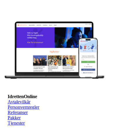
IdrettenOnline
Avtalevilkår
Personvernregler
Referanser
Pakker
Tjenester