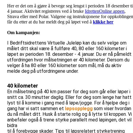
Her er det om å gjøre å bevege seg lengst i perioden 18 desember ti
4 januar. Aktivitet registreres ved å bruke
IdrettenOnline appen
,
Strava eller med Polar. Valgene og instruksjonene for oppkoblinge
får du etter at du har meldt deg på løpet ved å
klikke her
Om kampanjen:
I Bedriftsidrettens Virtuelle Juleløp kan du selv velge om
målet ditt skal være å fullføre 40, 80 eller 160 kilometer i
løpet av perioden 18. desember - 4. januar. Du er nå påmeldt
utfordringen hvor målsetningen er 40 kilometer. Dersom du
velger å ha 80 eller 160 kilometer som mål, må du aktiv
melde deg på utfordringene under.
40 kilometer
En målsetning på 40 km passer for deg som går eller løper i
snitt ca. 30 minutter daglig. Eller for deg som lenge har hatt
lyst til å komme i gang med å løpe/jogge. For å hjelpe deg i
gang har vi satt sammen et
løpsopplegg
som viser hvordan
du nå målet ditt. Husk å starte rolig og å lytte til kroppen. Vi
anbefaler også å trene styrke parallelt med løpingen, det vil
bidra
til å forebygge skader. Tips til løpsrelatert styrketrening