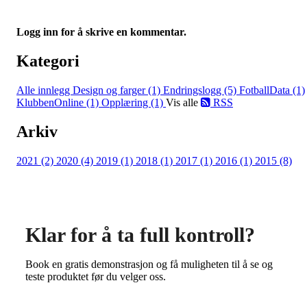
Logg inn for å skrive en kommentar.
Kategori
Alle innlegg
Design og farger (1)
Endringslogg (5)
FotballData (1)
KlubbenOnline (1)
Opplæring (1)
Vis alle
RSS
Arkiv
2021 (2)
2020 (4)
2019 (1)
2018 (1)
2017 (1)
2016 (1)
2015 (8)
Klar for å ta full kontroll?
Book en gratis demonstrasjon og få muligheten til å se og
teste produktet før du velger oss.