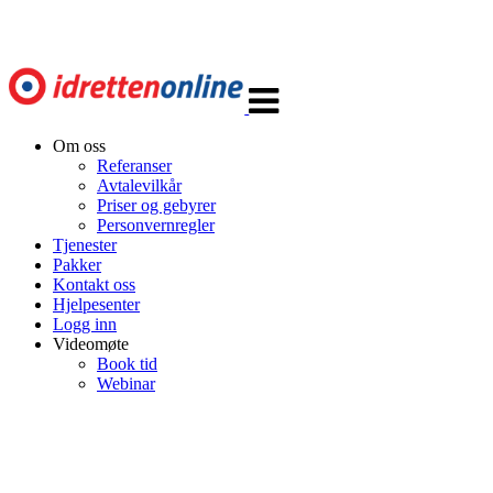
Veksle
navigasjon
Om oss
Referanser
Avtalevilkår
Priser og gebyrer
Personvernregler
Tjenester
Pakker
Kontakt oss
Hjelpesenter
Logg inn
Videomøte
Book tid
Webinar