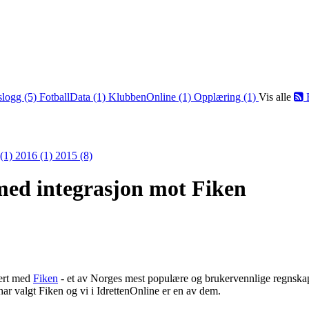
slogg (5)
FotballData (1)
KlubbenOnline (1)
Opplæring (1)
Vis alle
 (1)
2016 (1)
2015 (8)
med integrasjon mot Fiken
rert med
Fiken
- et av Norges mest populære og brukervennlige regnsk
r valgt Fiken og vi i IdrettenOnline er en av dem.