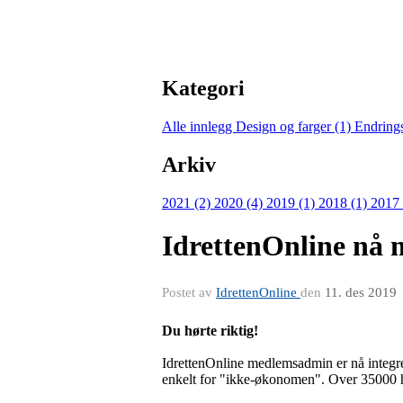
Kategori
Alle innlegg
Design og farger (1)
Endring
Arkiv
2021 (2)
2020 (4)
2019 (1)
2018 (1)
2017
IdrettenOnline nå 
Postet av
IdrettenOnline
den
11. des 2019
Du hørte riktig!
IdrettenOnline medlemsadmin er nå integ
enkelt for "ikke-økonomen". Over 35000 ha