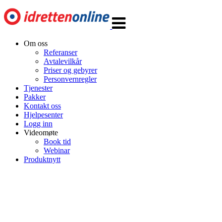
Veksle
navigasjon
Om oss
Referanser
Avtalevilkår
Priser og gebyrer
Personvernregler
Tjenester
Pakker
Kontakt oss
Hjelpesenter
Logg inn
Videomøte
Book tid
Webinar
Produktnytt