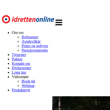
Veksle
navigasjon
Om oss
Referanser
Avtalevilkår
Priser og gebyrer
Personvernregler
Tjenester
Pakker
Kontakt oss
Hjelpesenter
Logg inn
Videomøte
Book tid
Webinar
Produktnytt