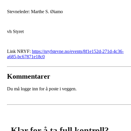
Stevneleder: Marthe S. Øiamo
vh Styret
Link NRYF:
https://nryfstevne.no/events/8f1e152d-271d-4c36-
a685-bc67871e18c0
Kommentarer
Du må logge inn for å poste i veggen.
Klar for å ta full kontroll?