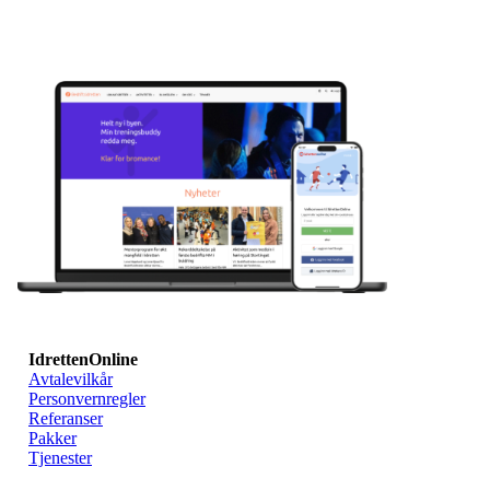
IdrettenOnline
Avtalevilkår
Personvernregler
Referanser
Pakker
Tjenester