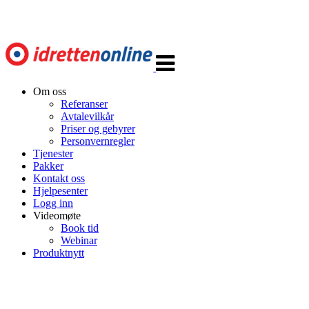
Veksle
navigasjon
Om oss
Referanser
Avtalevilkår
Priser og gebyrer
Personvernregler
Tjenester
Pakker
Kontakt oss
Hjelpesenter
Logg inn
Videomøte
Book tid
Webinar
Produktnytt