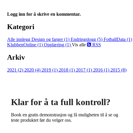
Logg inn for å skrive en kommentar.
Kategori
Alle innlegg
Design og farger (1)
Endringslogg (5)
FotballData (1)
KlubbenOnline (1)
Opplæring (1)
Vis alle
RSS
Arkiv
2021 (2)
2020 (4)
2019 (1)
2018 (1)
2017 (1)
2016 (1)
2015 (8)
Klar for å ta full kontroll?
Book en gratis demonstrasjon og få muligheten til å se og
teste produktet før du velger oss.