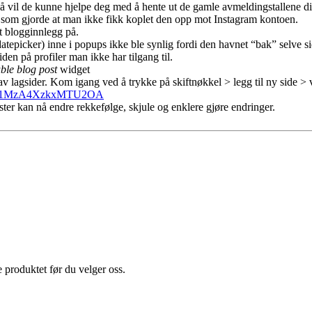
å vil de kunne hjelpe deg med å hente ut de gamle avmeldingstallene di
som gjorde at man ikke fikk koplet den opp mot Instagram kontoen.
t blogginnlegg på.
atepicker) inne i popups ikke ble synlig fordi den havnet “bak” selve si
den på profiler man ikke har tilgang til.
ble blog post
widget
 av lagsider. Kom igang ved å trykke på skiftnøkkel > legg til ny side > 
f/MTQ1MzA4XzkxMTU2OA
ter kan nå endre rekkefølge, skjule og enklere gjøre endringer.
e produktet før du velger oss.