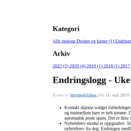
Kategori
Alle innlegg
Design og farger (1)
Endring
Arkiv
2021 (2)
2020 (4)
2019 (1)
2018 (1)
2017
Endringslogg - Uke
Postet av
IdrettenOnline
den
11. mai 2015
Kontakt skjema widget forbedringer:
og innimellom bare er helt tomme. De
automatisk poste spam. Det er ikke ve
Nyhetsbrev modul er oppgradert. Tell
nyhetsbrev fra deg. Endringen medfør