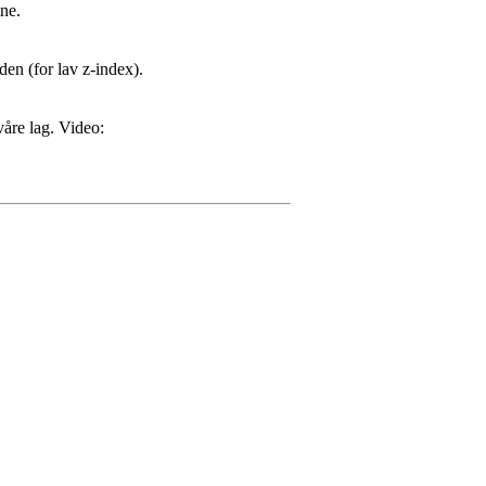
ne.
den (for lav z-index).
våre lag. Video: