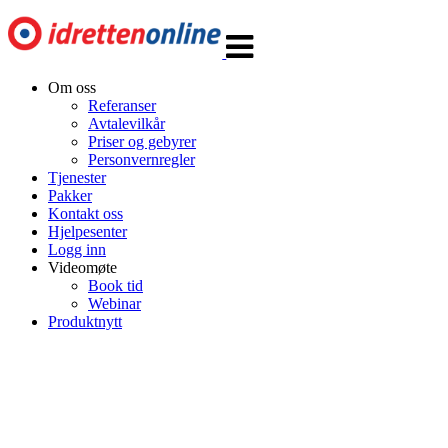
Veksle
navigasjon
Om oss
Referanser
Avtalevilkår
Priser og gebyrer
Personvernregler
Tjenester
Pakker
Kontakt oss
Hjelpesenter
Logg inn
Videomøte
Book tid
Webinar
Produktnytt