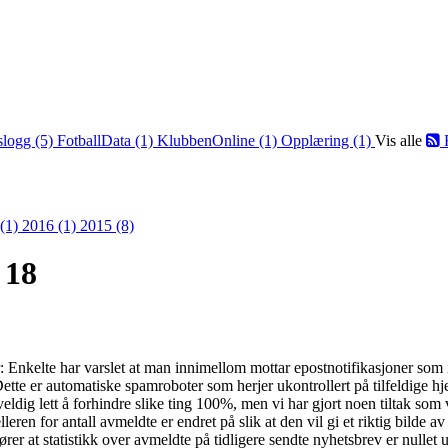
slogg (5)
FotballData (1)
KlubbenOnline (1)
Opplæring (1)
Vis alle
 (1)
2016 (1)
2015 (8)
 18
 Enkelte har varslet at man innimellom mottar epostnotifikasjoner som 
tte er automatiske spamroboter som herjer ukontrollert på tilfeldige hje
ldig lett å forhindre slike ting 100%, men vi har gjort noen tiltak som v
eren for antall avmeldte er endret på slik at den vil gi et riktig bilde
er at statistikk over avmeldte på tidligere sendte nyhetsbrev er nullet