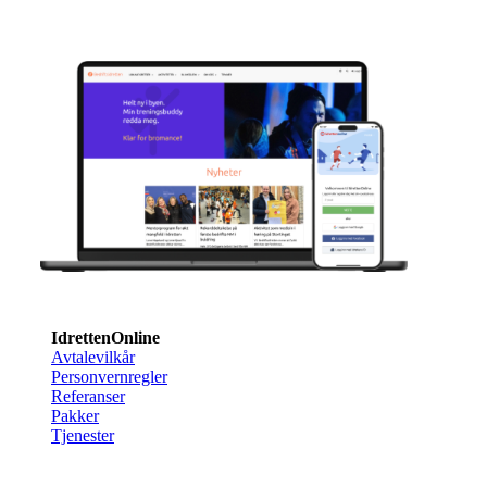
IdrettenOnline
Avtalevilkår
Personvernregler
Referanser
Pakker
Tjenester